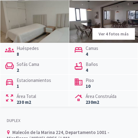
Ver 4 fotos más
groups
Huéspedes
bed
Camas
8
4
chair
Sofás Cama
bathtub
Baños
2
4
directions_car
Estacionamientos
business
Piso
1
10
zoom_out_map
Área Total
roofing
Área Construída
230 m2
230m2
DUPLEX
Malecón de la Marina 224, Departamento 1001 -