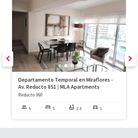
Departamento Temporal en Miraflores -
Av. Reducto 851 | MLA Apartments
Reducto 360
people
bed
bathtub
directions_car
5
3
2.5
1